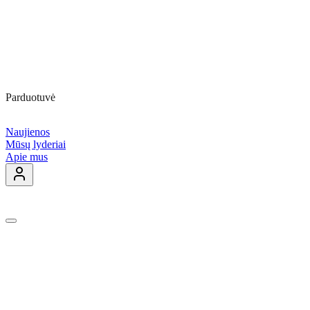
Parduotuvė
Naujienos
Mūsų lyderiai
Apie mus