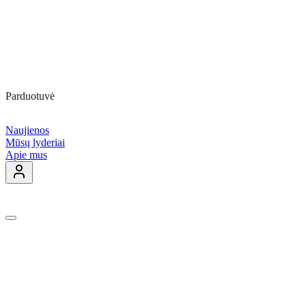
Parduotuvė
Naujienos
Mūsų lyderiai
Apie mus