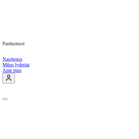
Parduotuvė
Naujienos
Mūsų lyderiai
Apie mus